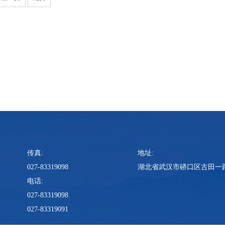
传真:
地址:
027-83319098
湖北省武汉市硚口区古田一路
电话:
027-83319098
027-83319091