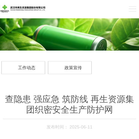
工作动态
政策宣传
查隐患 强应急 筑防线 再生资源集
团织密安全生产防护网
发布时间： 2025-06-11