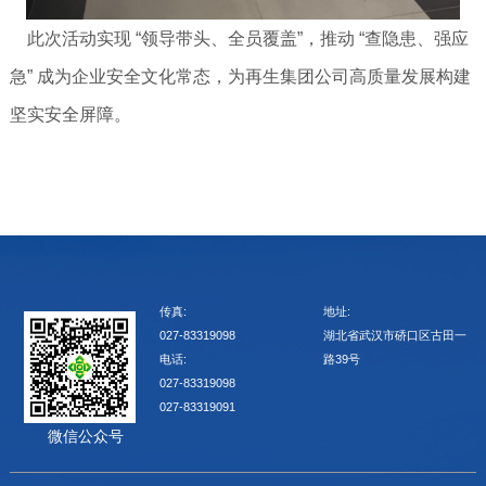
此次活动实现 “领导带头、全员覆盖”，推动 “查隐患、强应
急” 成为企业安全文化常态，为再生集团公司高质量发展构建
坚实安全屏障。
传真:
地址:
027-83319098
湖北省武汉市硚口区古田一
电话:
路39号
027-83319098
027-83319091
微信公众号