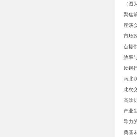
（图
聚焦
座谈
市场
点提
效率
废钢
南北
此次
高效
产业
导力
奠基