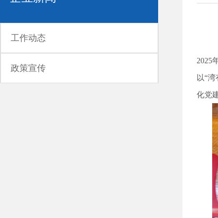
工作动态
20
政策宣传
以“
化党