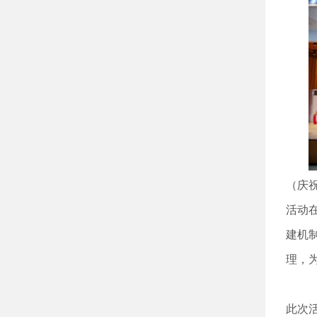
（庆
活动
建机
理，
此次